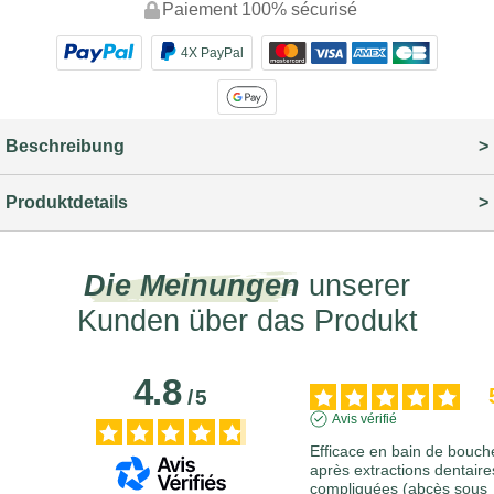
Paiement 100% sécurisé
4X PayPal
Beschreibung
Produktdetails
Die Meinungen
unserer
Kunden über das Produkt
4.8
/
5
Avis vérifié
Efficace en bain de bouche
après extractions dentaires
compliquées (abcès sous 