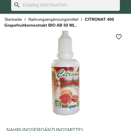
search
Startseite
Nahrungsergänzungsmittel
CITRONAT 400
Grapefruitkernextrakt BIO AB 50 ML.
favorite_border
NAHRUNGSERGÄNZUNGSMITTEL