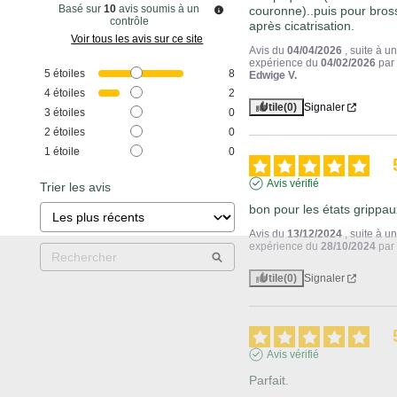
Basé sur
10
avis soumis à un
couronne)..puis pour bros
contrôle
après cicatrisation.
Voir tous les avis sur ce site
Avis du
04/04/2026
, suite à u
expérience du
04/02/2026
par
5
étoiles
8
Edwige V.
4
étoiles
2
Utile
(0)
Signaler
3
étoiles
0
2
étoiles
0
1
étoile
0
Avis vérifié
Trier les avis
bon pour les états grippau
Avis du
13/12/2024
, suite à u
expérience du
28/10/2024
pa
Utile
(0)
Signaler
Avis vérifié
Parfait.