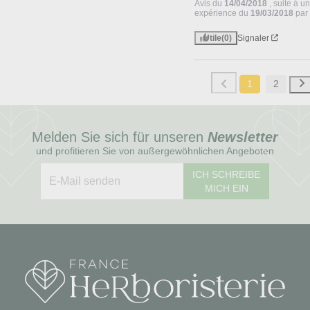
Avis du
14/04/2018
, suite à u
expérience du
19/03/2018
pa
Utile
(0)
Signaler
1
2
Melden Sie sich für unseren
Newsletter
und profitieren Sie von außergewöhnlichen Angeboten
ICH SCHREIBE
MICH EIN