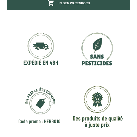

IN DEN WARENKORB