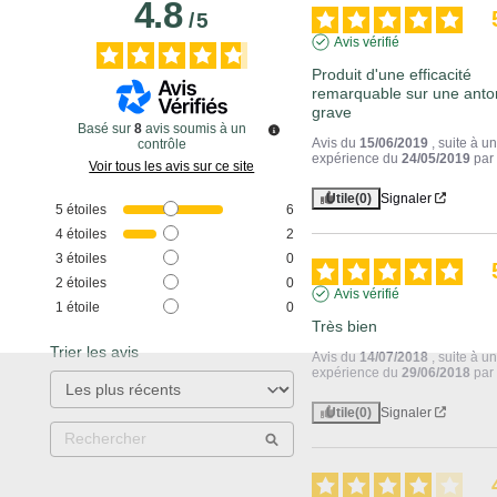
4.8
/
5
Avis vérifié
Produit d'une efficacité 
remarquable sur une antor
grave
Basé sur
8
avis soumis à un
Avis du
15/06/2019
, suite à u
contrôle
expérience du
24/05/2019
pa
Voir tous les avis sur ce site
Utile
(0)
Signaler
5
étoiles
6
4
étoiles
2
3
étoiles
0
2
étoiles
0
Avis vérifié
1
étoile
0
Très bien
Trier les avis
Avis du
14/07/2018
, suite à u
expérience du
29/06/2018
pa
Utile
(0)
Signaler