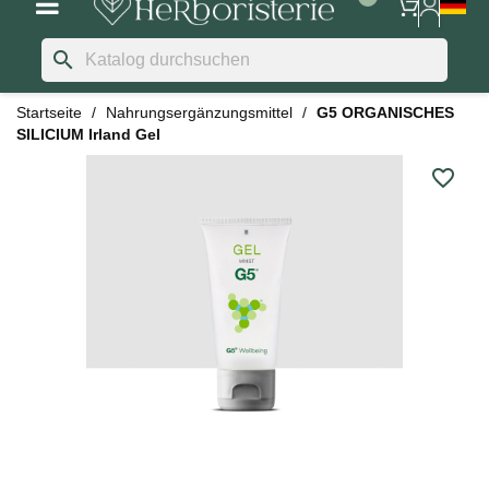
search
Startseite
Nahrungsergänzungsmittel
G5 ORGANISCHES
SILICIUM Irland Gel
favorite_border