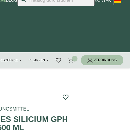
tag)
BLOG
KONTAKT
GESCHENKE
PFLANZEN
favorite_border
UNGSMITTEL
ES SILICIUM GPH
500 ML