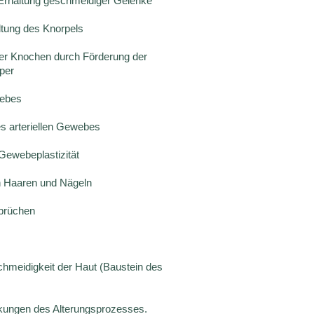
Erhaltung geschmeidiger Gelenke
ltung des Knorpels
er Knochen durch Förderung der
per
webes
des arteriellen Gewebes
Gewebeplastizität
n Haaren und Nägeln
brüchen
chmeidigkeit der Haut (Baustein des
rkungen des Alterungsprozesses.