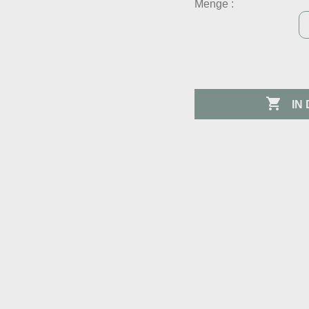
Menge :

IN