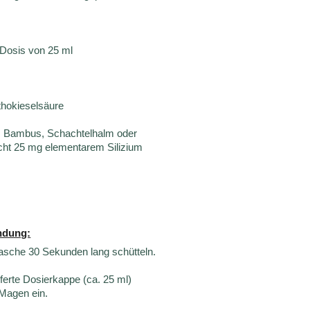
Dosis von 25 ml
rthokieselsäure
s Bambus, Schachtelhalm oder
cht 25 mg elementarem Silizium
ndung:
asche 30 Sekunden lang schütteln.
ferte Dosierkappe (ca. 25 ml)
Magen ein.