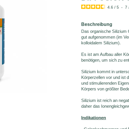
4.6
/
5
-
7
Beschreibung
Das organische Silizium
gut aufgenommen (im Ver
kolloidalem Silizium).
Es ist am Aufbau aller Kö
benötigen, um sich zu ent
Silizium kommt in untersc
Körperzellen vor und ist 
und stimulierenden Eigen
Körpers von größter Bed
Silizium ist reich an nega
daher das Ionengleichge
Indikationen