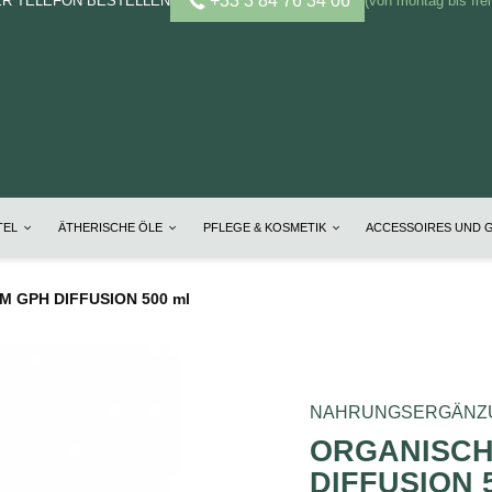
+33 3 84 76 34 06
ER TELEFON BESTELLEN
(von montag bis frei
TEL
ÄTHERISCHE ÖLE
PFLEGE & KOSMETIK
ACCESSOIRES UND 
M GPH DIFFUSION 500 ml
NAHRUNGSERGÄNZ
ORGANISCH
DIFFUSION 