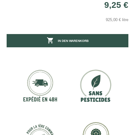
9,25 €
925,00 € litre

IN DEN WARENKORB