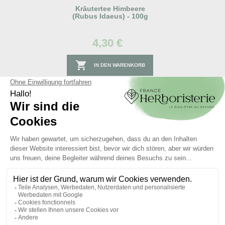
Kräutertee Himbeere
(rubus Idaeus) - 100g
4,30 €

IN DEN WARENKORB
Die Meinungen
unserer
Kunden über das Produkt
4.7
/
5
Avis vérifié
Une aide précieuse  en pér
ménaupose.
Avis du
12/03/2026
, suite à u
Basé sur
6
avis soumis à un
expérience du
25/02/2026
pa