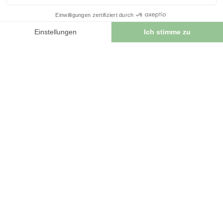
contrôle
Voir tous les avis sur ce site
Utile
(0)
Signaler
5
étoiles
5
4
étoiles
0
3
étoiles
1
Avis vérifié
2
étoiles
0
Petit flacon, produit un peu
1
étoile
0
cher
Trier les avis
Avis du
31/08/2024
, suite à u
expérience du
09/08/2024
pa
Utile
(0)
Signaler
Avis vérifié
Parfait
Avis du
22/08/2023
, suite à u
expérience du
01/08/2023
pa
Utile
(0)
Signaler