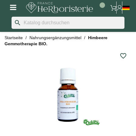
search
Startseite
Nahrungsergänzungsmittel
Himbeere
Gemmotherapie BIO.
favorite_border