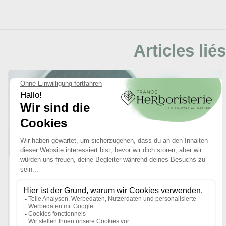
Articles liés
21/03/2025
Les bienfaits de la spiruline
Prendre soin de la santé de vos enfants de manière naturelle
est tout à fait possible grâce à une herboristerie...
LIRE L'ARTICLE