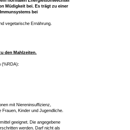
inem normalen Energiestoffwechsel
n Müdigkeit bei. Es trägt zu einer
 Immunsystems bei
und vegetarische Ernährung.
 zu den Mahlzeiten.
ln (%RDA):
nen mit Niereninsuffizienz,
e Frauen, Kinder und Jugendliche.
ittel geeignet. Die angegebene
rschritten werden. Darf nicht als