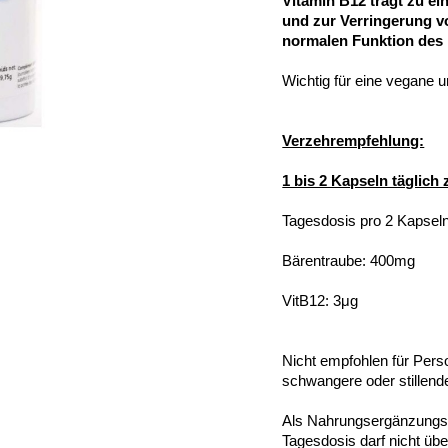
Vitamin B12 trägt zu e
und zur Verringerung vo
normalen Funktion des
Wichtig für eine vegane 
Verzehrempfehlung:
1 bis 2 Kapseln täglich
Tagesdosis pro 2 Kapse
Bärentraube: 400mg
VitB12: 3μg
Nicht empfohlen für Perso
schwangere oder stillend
Als Nahrungsergänzungsm
Tagesdosis darf nicht übe