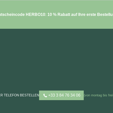
tscheincode HERBO10: 10 % Rabatt auf Ihre erste Bestell
+33 3 84 76 34 06
ER TELEFON BESTELLEN
(von montag bis frei