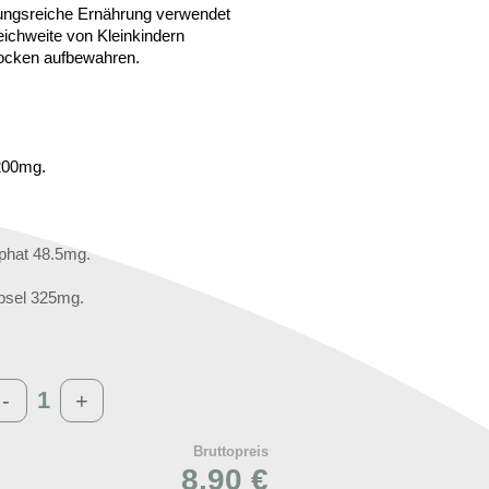
lungsreiche Ernährung verwendet
ichweite von Kleinkindern
rocken aufbewahren.
 200mg.
sphat 48.5mg.
apsel 325mg.
-
+
Bruttopreis
8,90 €