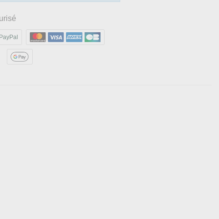
urisé
PayPal