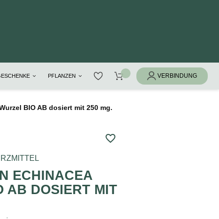
GESCHENKE
PFLANZEN
urzel BIO AB dosiert mit 250 mg.
favorite_border
RZMITTEL
LN ECHINACEA
 AB DOSIERT MIT