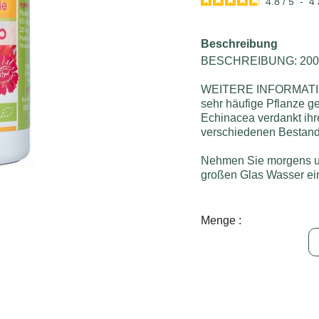
4.8
/
5
-
4
Beschreibung
BESCHREIBUNG: 200
WEITERE INFORMATION
sehr häufige Pflanze ge
Echinacea verdankt ih
verschiedenen Bestandt
Nehmen Sie morgens un
großen Glas Wasser ei
Menge :