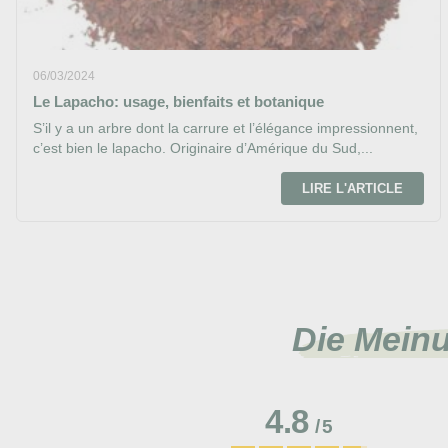
06/03/2024
Le Lapacho: usage, bienfaits et botanique
S’il y a un arbre dont la carrure et l’élégance impressionnent,
c’est bien le lapacho. Originaire d’Amérique du Sud,...
LIRE L'ARTICLE
Die Mein
4.8
/
5