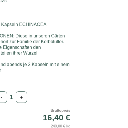
avis
 Kapseln ECHINACEA
EN: Diese in unseren Gärten
hört zur Familie der Korbblütler.
re Eigenschaften den
eilen ihrer Wurzel.
d abends je 2 Kapseln mit einem
n.
-
+
Bruttopreis
16,40 €
240,00 € kg