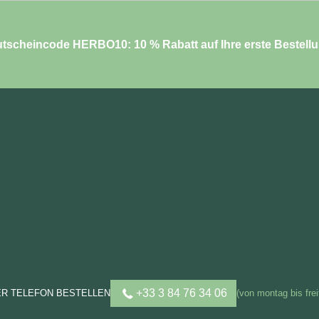
tscheincode HERBO10: 10 % Rabatt auf Ihre erste Bestell
+33 3 84 76 34 06
ER TELEFON BESTELLEN
(von montag bis frei