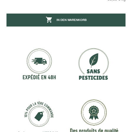

IN DEN WARENKORB