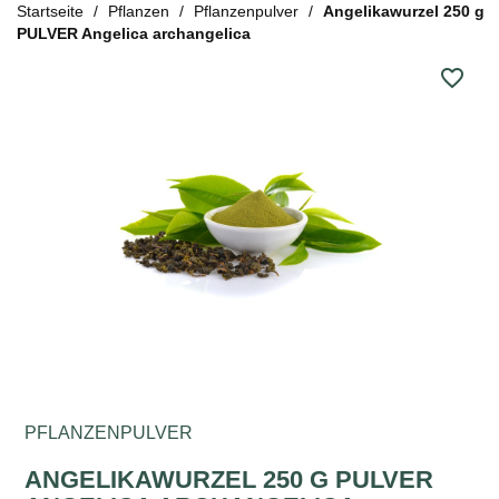
Startseite
Pflanzen
Pflanzenpulver
Angelikawurzel 250 g
PULVER Angelica archangelica
favorite_border
PFLANZENPULVER
ANGELIKAWURZEL 250 G PULVER