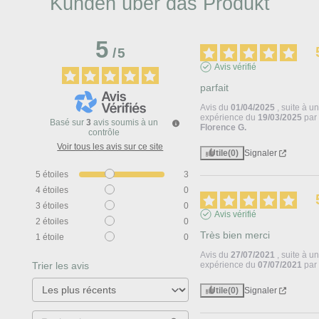
Kunden über das Produkt
5
/
5
Avis vérifié
parfait
Avis du
01/04/2025
, suite à u
expérience du
19/03/2025
par
Basé sur
3
avis soumis à un
Florence G.
contrôle
Voir tous les avis sur ce site
Utile
(0)
Signaler
5
étoiles
3
4
étoiles
0
3
étoiles
0
Avis vérifié
2
étoiles
0
Très bien merci
1
étoile
0
Avis du
27/07/2021
, suite à u
Trier les avis
expérience du
07/07/2021
pa
Utile
(0)
Signaler