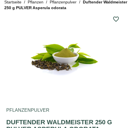
Startseite
Pflanzen
Pflanzenpulver
Duftender Waldmeister
250 g PULVER Asperula odorata
favorite_border
PFLANZENPULVER
DUFTENDER WALDMEISTER 250 G