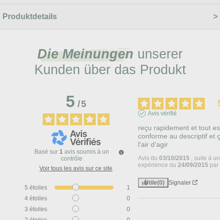
Produktdetails
Die Meinungen
unserer
Kunden über das Produkt
5
/
5
Avis vérifié
reçu rapidement et tout est
conforme au descriptif et ç
l'air d'agir
Basé sur
1
avis soumis à un
Avis du
03/10/2015
, suite à u
contrôle
expérience du
24/09/2015
pa
Voir tous les avis sur ce site
Utile
(0)
Signaler
5
étoiles
1
4
étoiles
0
3
étoiles
0
2
étoiles
0