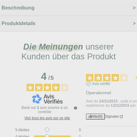
Beschreibung
Produktdetails
Die Meinungen
unserer
Kunden über das Produkt
4
/
5
Avis vérifié
Operationnel
Avis du
24/11/2015
, suite à u
expérience du
13/11/2015
par
Basé sur
1
avis soumis à un
contrôle
Utile
(0)
Signaler
Voir tous les avis sur ce site
5
étoiles
0
4
étoiles
1