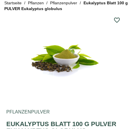
Startseite
Pflanzen
Pflanzenpulver
Eukalyptus Blatt 100 g
PULVER Eukalyptus globulus
favorite_border
PFLANZENPULVER
EUKALYPTUS BLATT 100 G PULVER