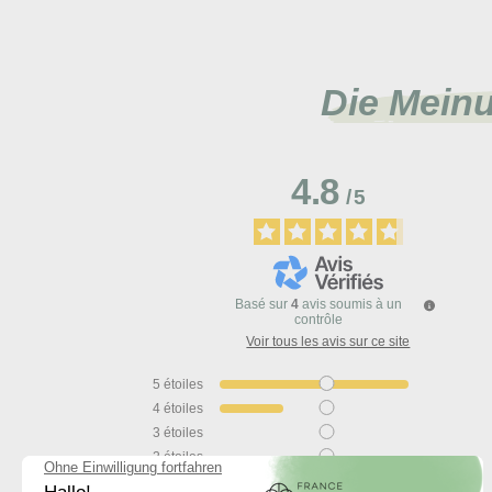
Die Mein
4.8
/
5
Basé sur
4
avis soumis à un
contrôle
Voir tous les avis sur ce site
5
étoiles
4
étoiles
3
étoiles
2
étoiles
1
étoile