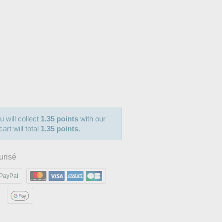
u will collect
1.35 points
with our
art will total
1.35 points
.
urisé
PayPal