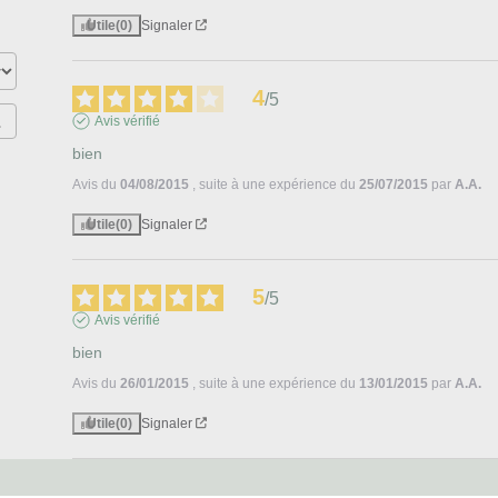
Utile
(0)
Signaler
4
/
5
Avis vérifié
bien
Avis du
04/08/2015
, suite à une expérience du
25/07/2015
par
A.A.
Utile
(0)
Signaler
5
/
5
Avis vérifié
bien
Avis du
26/01/2015
, suite à une expérience du
13/01/2015
par
A.A.
Utile
(0)
Signaler