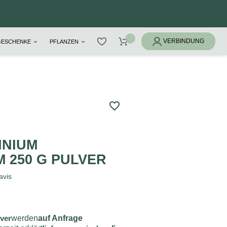
GESCHENKE
PFLANZEN
favorite_border
INIUM
 250 G PULVER
avis
lver
werden
auf Anfrage