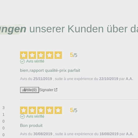
ungen
unserer Kunden über d
5
/
5
Avis vérifié
bien,rapport qualité-prix parfait
Avis du
25/11/2019
, suite à une expérience du
22/10/2019
par
A.A.
Utile
(0)
Signaler
3
5
/
5
1
Avis vérifié
0
Bon produit
0
Avis du
30/08/2019
, suite à une expérience du
16/08/2019
par
A.A.
0