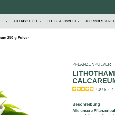
TEL
ÄTHERISCHE ÖLE
PFLEGE & KOSMETIK
ACCESSOIRES UND 
eum 250 g Pulver
PFLANZENPULVER
LITHOTHAM
CALCAREUM
4.8
/
5
-
4
Beschreibung
Alle unsere Pflanzenpu