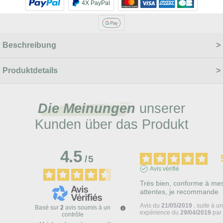
4X PayPal
Beschreibung
Produktdetails
Die Meinungen
unserer
Kunden über das Produkt
4.5
/
5
Avis vérifié
Très bien, conforme à mes
attentes, je recommande
Avis du
21/05/2019
, suite à u
Basé sur
2
avis soumis à un
expérience du
29/04/2019
pa
contrôle