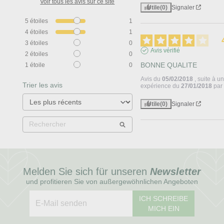
Voir tous les avis sur ce site
Utile
(0)
Signaler
5
étoiles
1
4
étoiles
1
3
étoiles
0
Avis vérifié
2
étoiles
0
BONNE QUALITE
1
étoile
0
Avis du
05/02/2018
, suite à u
Trier les avis
expérience du
27/01/2018
pa
Utile
(0)
Signaler
Melden Sie sich für unseren
Newsletter
und profitieren Sie von außergewöhnlichen Angeboten
ICH SCHREIBE
MICH EIN