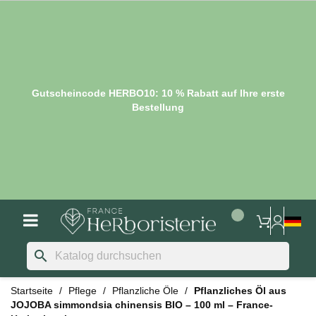
Gutscheincode HERBO10: 10 % Rabatt auf Ihre erste
Bestellung
search
Startseite
Pflege
Pflanzliche Öle
Pflanzliches Öl aus
JOJOBA simmondsia chinensis BIO – 100 ml – France-