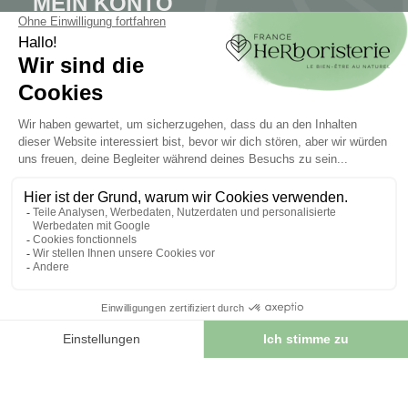
MEIN KONTO
Mein Konto
Authentifizierung
Seguimiento de pedidos
Cree su cuenta
INFORMATIONEN
Kontaktieren Sie uns
Sitemap
Unser Kräuterladen
Lieferung
Sicheres Bezahlen
RECHTLICHE HINWEISE