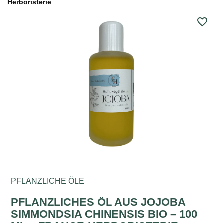
Herboristerie
favorite_border
PFLANZLICHE ÖLE
PFLANZLICHES ÖL AUS JOJOBA
SIMMONDSIA CHINENSIS BIO – 100