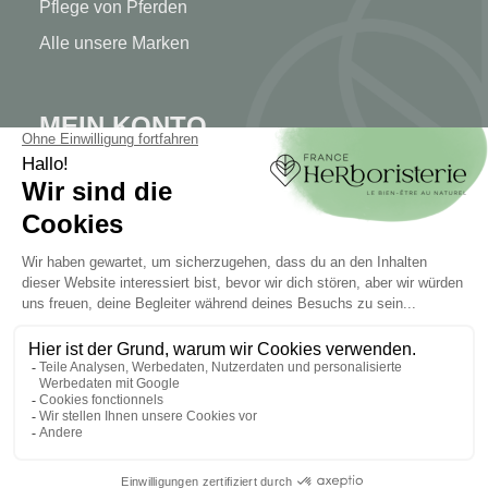
Pflege von Pferden
Alle unsere Marken
MEIN KONTO
Mein Konto
Authentifizierung
Seguimiento de pedidos
Cree su cuenta
INFORMATIONEN
Kontaktieren Sie uns
Sitemap
Unser Kräuterladen
Lieferung