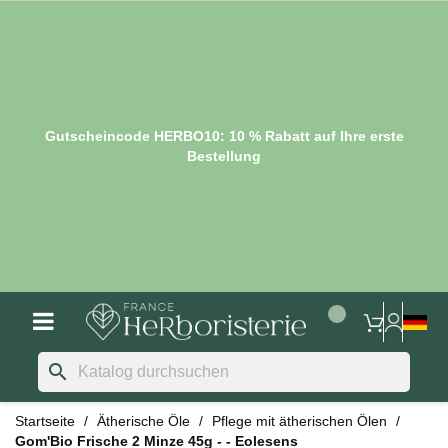
Gutscheincode HERBO10: 10 % Rabatt auf Ihre erste
Bestellung
search
Startseite
Ätherische Öle
Pflege mit ätherischen Ölen
Gom'Bio Frische 2 Minze 45g - - Eolesens