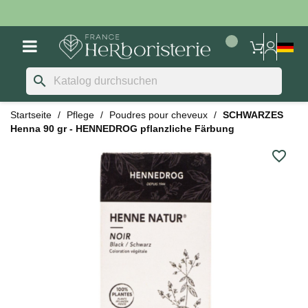
search
Startseite
Pflege
Poudres pour cheveux
SCHWARZES
Henna 90 gr - HENNEDROG pflanzliche Färbung
favorite_border