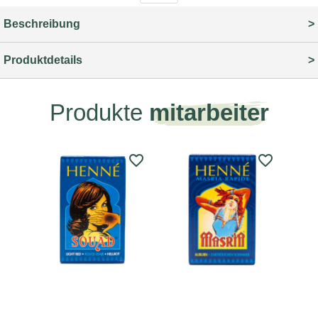
Beschreibung
Produktdetails
Produkte
mitarbeiter
favorite_border
favorite_border