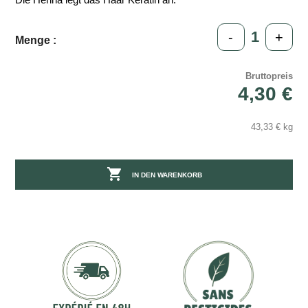
-
+
Menge :
Bruttopreis
4,30 €
43,33 € kg

IN DEN WARENKORB