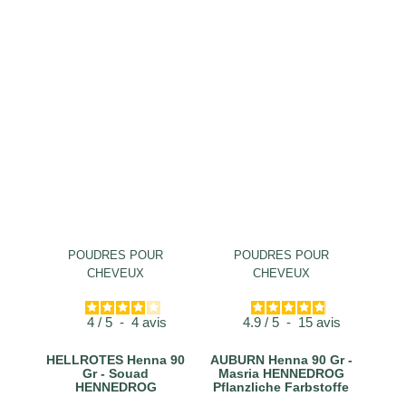
POUDRES POUR
POUDRES POUR
CHEVEUX
CHEVEUX
4
/
5
-
4
avis
4.9
/
5
-
15
avis
HELLROTES Henna 90
AUBURN Henna 90 Gr -
Gr - Souad
Masria HENNEDROG
HENNEDROG
Pflanzliche Farbstoffe