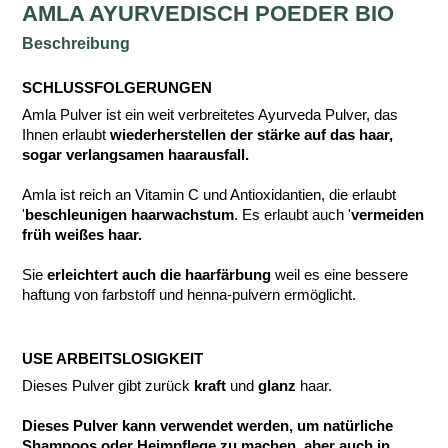
AMLA AYURVEDISCH POEDER BIO
Beschreibung
SCHLUSSFOLGERUNGEN
Amla Pulver ist ein weit verbreitetes Ayurveda Pulver, das
Ihnen erlaubt
wiederherstellen der stärke auf das haar,
sogar verlangsamen haarausfall.
Amla ist reich an Vitamin C und Antioxidantien, die erlaubt
'
beschleunigen haarwachstum
. Es erlaubt auch '
vermeiden
früh weißes haar.
Sie
erleichtert auch die haarfärbung
weil es eine bessere
haftung von farbstoff und henna-pulvern ermöglicht.
USE ARBEITSLOSIGKEIT
Dieses Pulver gibt zurück
kraft
und
glanz
haar.
Dieses Pulver kann verwendet werden, um natürliche
Shampoos oder Heimpflege zu machen, aber auch in