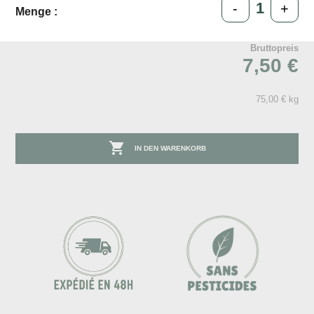
-
+
Menge :
Bruttopreis
7,50 €
75,00 € kg

IN DEN WARENKORB