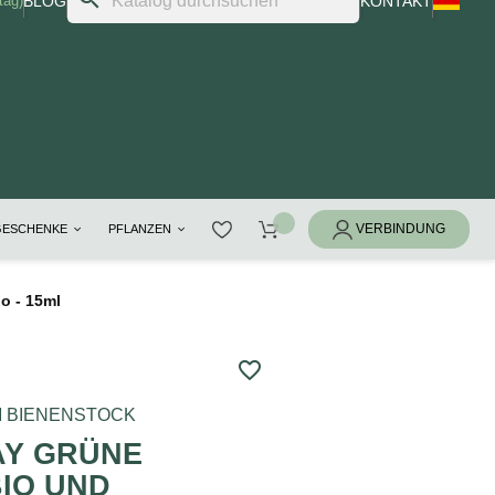
tag)
BLOG
KONTAKT
GESCHENKE
PFLANZEN
o - 15ml
favorite_border
 BIENENSTOCK
AY GRÜNE
BIO UND