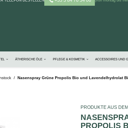
+33 3 84 76 34 06
ER TELEFON BESTELLEN
(von montag bis frei
TEL
ÄTHERISCHE ÖLE
PFLEGE & KOSMETIK
ACCESSOIRES UND 
nstock
Nasenspray Grüne Propolis Bio und Lavendelhydrolat Bi
PRODUKTE AUS DEM
NASENSPR
PROPOLIS 