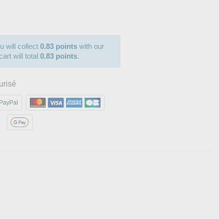
u will collect
0.83 points
with our
art will total
0.83 points
.
urisé
PayPal