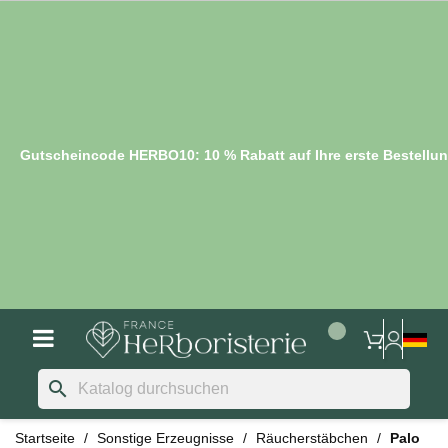
Gutscheincode HERBO10: 10 % Rabatt auf Ihre erste Bestellu
search
Startseite
Sonstige Erzeugnisse
Räucherstäbchen
Palo