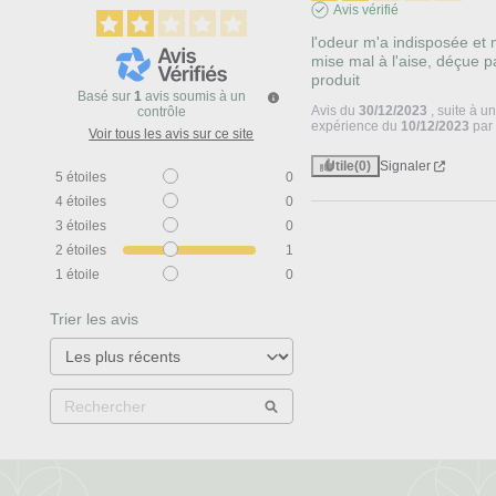
Avis vérifié
l'odeur m'a indisposée et m
mise mal à l'aise, déçue pa
produit
Basé sur
1
avis soumis à un
Avis du
30/12/2023
, suite à u
contrôle
expérience du
10/12/2023
pa
Voir tous les avis sur ce site
Utile
(0)
Signaler
5
étoiles
0
4
étoiles
0
3
étoiles
0
2
étoiles
1
1
étoile
0
Trier les avis