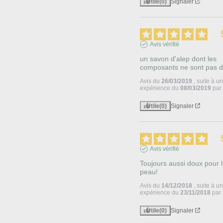
Utile
(0)
Signaler
Avis vérifié
un savon d'alep dont les 
composants ne sont pas dé
Avis du
26/03/2019
, suite à u
expérience du
08/03/2019
pa
Utile
(0)
Signaler
Avis vérifié
Toujours aussi doux pour l
peau!
Avis du
14/12/2018
, suite à u
expérience du
23/11/2018
par
Utile
(0)
Signaler