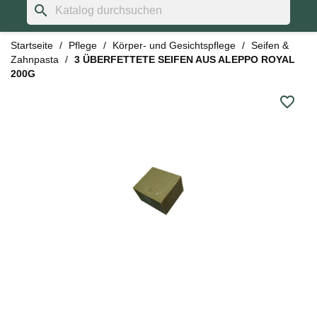
search
Startseite
Pflege
Körper- und Gesichtspflege
Seifen &
Zahnpasta
3 ÜBERFETTETE SEIFEN AUS ALEPPO ROYAL
200G
favorite_border