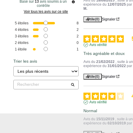
Avis du
18/08/2025
, suite à u
Basé sur
13
avis soumis à un
expérience du
12/07/2025
pa
contrôle
M.
Voir tous les avis sur ce site
Utile
(0)
Signaler
5
étoiles
8
4
étoiles
2
3
étoiles
2
2
étoiles
0
Avis vérifié
1
étoile
1
Très agréable et doux
Trier les avis
Avis du
21/02/2022
, suite à u
expérience du
31/01/2022
pa
Utile
(0)
Signaler
Avis vérifié
Normal
Avis du
15/11/2019
, suite à u
expérience du
02/10/2019
pa