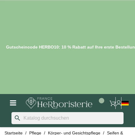
Gutscheincode HERBO10: 10 % Rabatt auf Ihre erste Bestellu
search
Startseite
Pflege
Körper- und Gesichtspflege
Seifen &