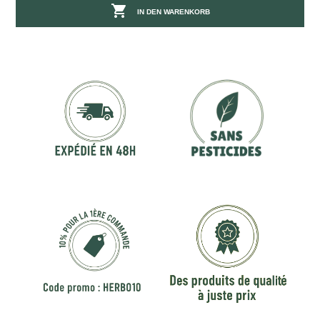

IN DEN WARENKORB