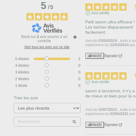
5
/
5
Avis vérifié
Petit savon ultra efficace ! 
Les taches disparaissent 
facilement.
Basé sur
2
avis soumis à un
Avis du
03/04/2024
, suite à u
contrôle
expérience du
22/03/2024
pa
Voir tous les avis sur ce site
Utile
(0)
Signaler
5
étoiles
2
4
étoiles
0
3
étoiles
0
2
étoiles
0
Avis vérifié
1
étoile
0
savon à lancienne, il n'y a 
de mieux et bien pour la n
Trier les avis
.
Avis du
10/07/2021
, suite à u
expérience du
03/06/2021
pa
Utile
(0)
Signaler