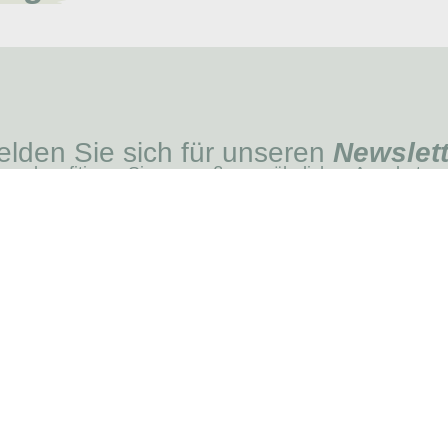
lden Sie sich für unseren
Newslett
und profitieren Sie von außergewöhnlichen Angeboten
ICH SCHREIB
EIN
MENÜ