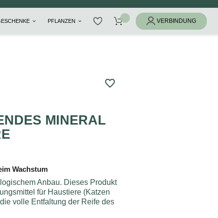
GESCHENKE
PFLANZEN
favorite_border
NDES MINERAL
RE
 beim Wachstum
ologischem Anbau. Dieses Produkt
ungsmittel für Haustiere (Katzen
ie volle Entfaltung der Reife des