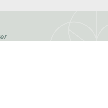
er
E MICH
MEIN KONTO