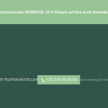
tscheincode HERBO10: 10 % Rabatt auf Ihre erste Bestell
+33 3 84 76 34 06
ER TELEFON BESTELLEN
(von montag bis frei