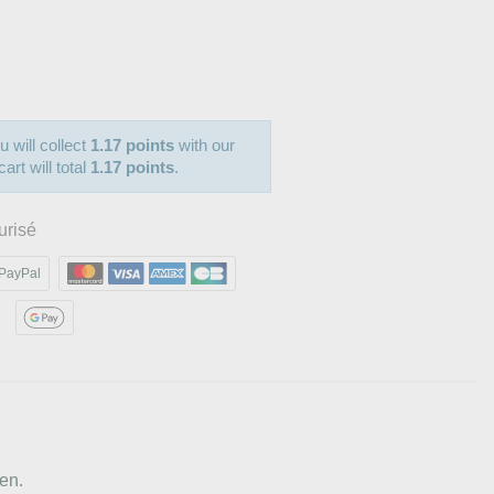
u will collect
1.17 points
with our
art will total
1.17 points
.
urisé
PayPal
en.