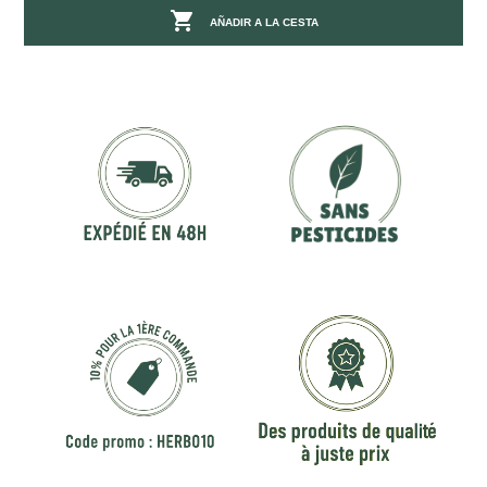

AÑADIR A LA CESTA