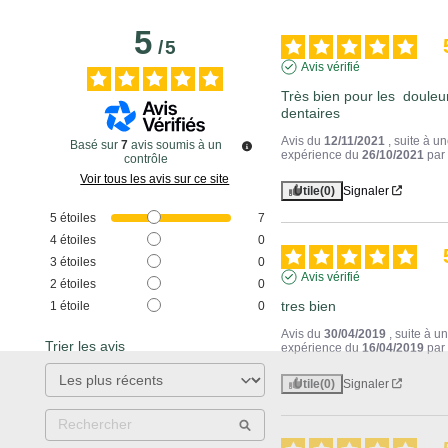
5
/
5
Avis vérifié
Très bien pour les  douleur
dentaires
Avis du
12/11/2021
, suite à u
Basé sur
7
avis soumis à un
expérience du
26/10/2021
pa
contrôle
Voir tous les avis sur ce site
Utile
(0)
Signaler
5
étoiles
7
4
étoiles
0
3
étoiles
0
Avis vérifié
2
étoiles
0
tres bien
1
étoile
0
Avis du
30/04/2019
, suite à u
Trier les avis
expérience du
16/04/2019
pa
Utile
(0)
Signaler