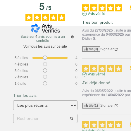
5
/
5
Avis vérifié
Très bon produit
Avis du
27/03/2025
, suite à u
expérience du
04/03/2025
par
Basé sur
4
avis soumis à un
Didier S.
contrôle
Voir tous les avis sur ce site
Utile
(0)
Signaler
5
étoiles
4
4
étoiles
0
3
étoiles
0
Avis vérifié
2
étoiles
0
J’ai déjà donné
1
étoile
0
Avis du
06/05/2022
, suite à u
Trier les avis
expérience du
14/04/2022
pa
Utile
(1)
Signaler
Avis vérifié