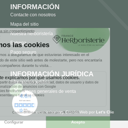
INFORMACIÓN
Contacte con nosotros
Mapa del sitio
Nuestra herboristería
Entrega
Pago seguro
INFORMACIÓN JURÍDICA
Información jurídica
Condiciones generales de venta
© 2026 - FranceHerboristry. Diseño Web por
Let's Clic