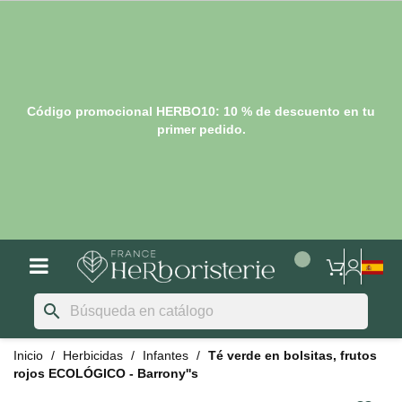
Código promocional HERBO10: 10 % de descuento en tu
primer pedido.
search
Inicio
Herbicidas
Infantes
Té verde en bolsitas, frutos
rojos ECOLÓGICO - Barrony''s