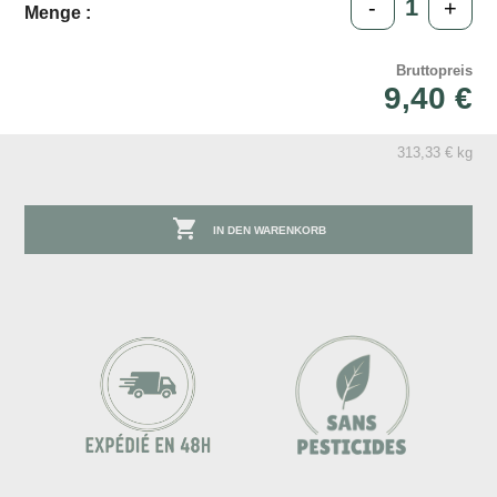
-
+
Menge :
Bruttopreis
9,40 €
313,33 € kg

IN DEN WARENKORB