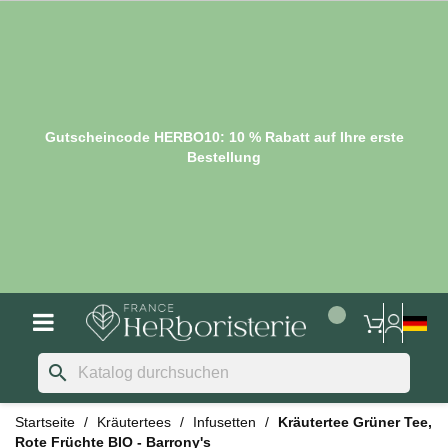
Gutscheincode HERBO10: 10 % Rabatt auf Ihre erste
Bestellung
search
Startseite
Kräutertees
Infusetten
Kräutertee Grüner Tee,
Rote Früchte BIO - Barrony's