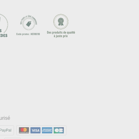
urisé
PayPal