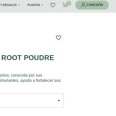
 Y REGALOS
PLANTAS
favorite_border
 ROOT POUDRE
polvo, conocida por sus
mulantes, ayuda a fortalecer sus