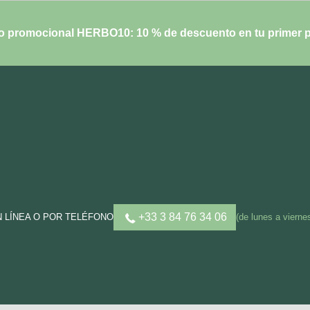
o promocional HERBO10: 10 % de descuento en tu primer p
+33 3 84 76 34 06
N LÍNEA O POR TELÉFONO
(de lunes a vierne