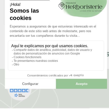
S’il y a un arbre dont la carrure et l’élégance impressionnent,
c’est bien le lapacho. Originaire d’Amérique du Sud,...
LIRE L'ARTICLE
Reseña