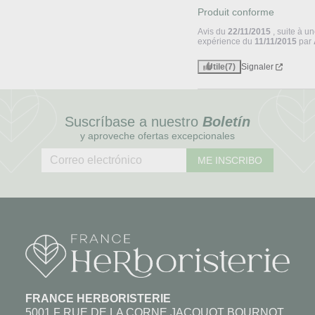
Produit conforme
Avis du
22/11/2015
, suite à u
expérience du
11/11/2015
par
Utile
(7)
Signaler
Suscríbase a nuestro
Boletín
y aproveche ofertas excepcionales
ME INSCRIBO
FRANCE HERBORISTERIE
5001 F RUE DE LA CORNE JACQUOT BOURNOT