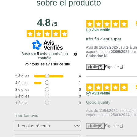
sobre el producto
4.8
/
5
Avis vérifié
très fin c'est super
Avis du
16/09/2025
, suite à u
expérience du
03/09/2025
par
Basé sur
5
avis soumis à un
Catherine N.
contrôle
Voir tous les avis sur ce site
Utile
(7)
Signaler
5
étoiles
4
4
étoiles
1
3
étoiles
0
Avis vérifié
2
étoiles
0
Good quality
1
étoile
0
Avis du
11/04/2024
, suite à u
Trier les avis
expérience du
25/03/2024
pa
Utile
(8)
Signaler