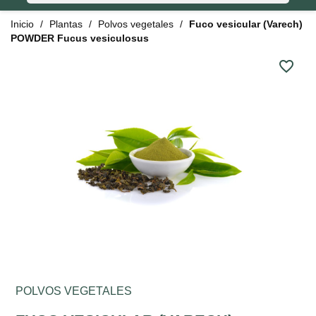
Inicio
Plantas
Polvos vegetales
Fuco vesicular (Varech)
POWDER Fucus vesiculosus
favorite_border
POLVOS VEGETALES