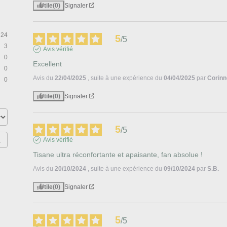
Utile
(0)
Signaler
24
5
/
5
3
Avis vérifié
0
Excellent
0
Avis du
22/04/2025
, suite à une expérience du
04/04/2025
par
Corinn
0
Utile
(0)
Signaler
5
/
5
Avis vérifié
Tisane ultra réconfortante et apaisante, fan absolue !
Avis du
20/10/2024
, suite à une expérience du
09/10/2024
par
S.B.
Utile
(0)
Signaler
5
/
5