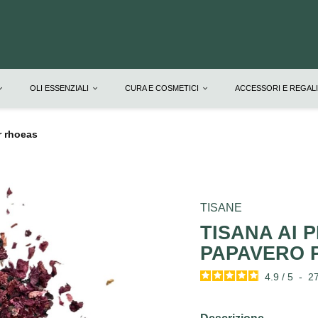
OLI ESSENZIALI
CURA E COSMETICI
ACCESSORI E REGAL
r rhoeas
TISANE
TISANA AI P
PAPAVERO 
4.9
/
5
-
2