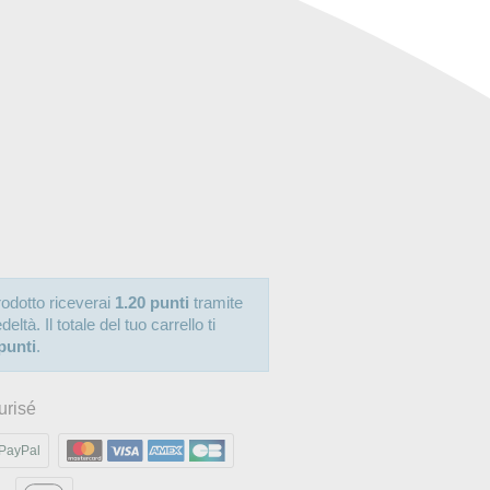
odotto riceverai
1.20 punti
tramite
ltà. Il totale del tuo carrello ti
punti
.
urisé
PayPal