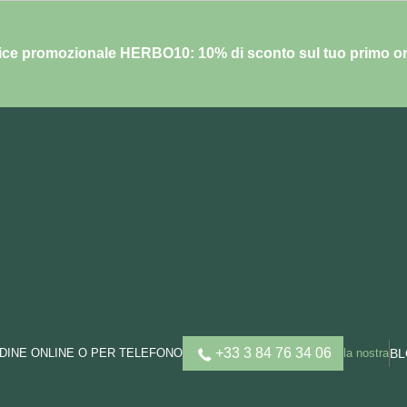
ce promozionale HERBO10: 10% di sconto sul tuo primo o
+33 3 84 76 34 06
DINE ONLINE O PER TELEFONO
la nostra
B