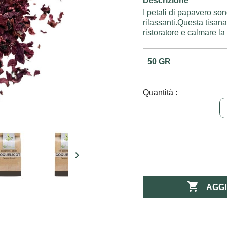
Descrizione
I petali di papavero son
rilassanti.Questa tisana
ristoratore e calmare la
Quantità :


AGGI