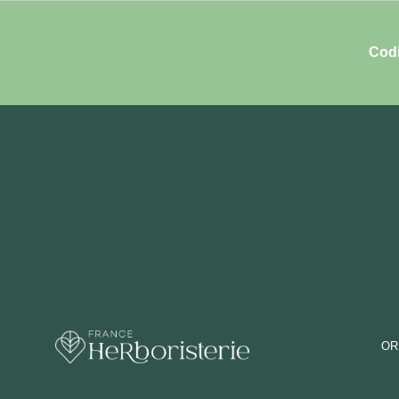
Codi
OR