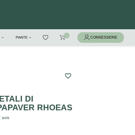
I
PIANTE
favorite_border
ETALI DI
PAPAVER RHOEAS
7
avis