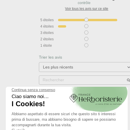
contrôle
Voir tous les avis sur ce site
5
étoiles
4
étoiles
3
étoiles
2
étoiles
1
étoile
Trier les avis