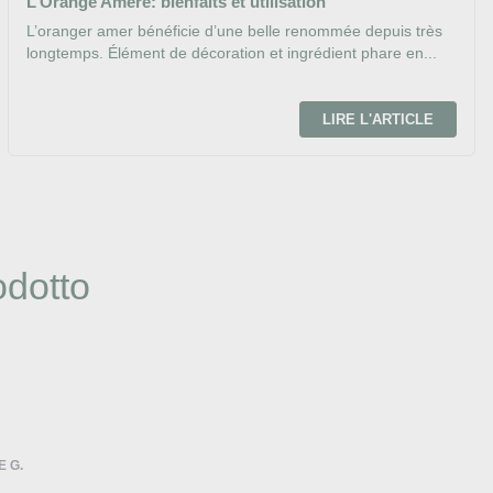
L’Orange Amère: bienfaits et utilisation
L’oranger amer bénéficie d’une belle renommée depuis très
longtemps. Élément de décoration et ingrédient phare en...
LIRE L'ARTICLE
odotto
E G.