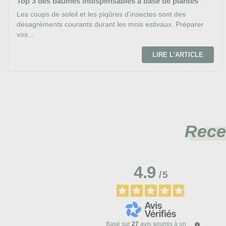
Top 3 des baumes indispensables à base de plantes
Les coups de soleil et les piqûres d’insectes sont des
désagréments courants durant les mois estivaux. Préparer
vos...
LIRE L'ARTICLE
Rece
4.9
/
5
Basé sur
27
avis soumis à un