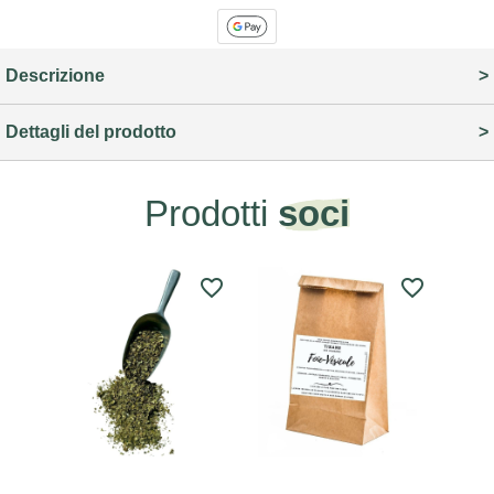
Descrizione
Dettagli del prodotto
Prodotti
soci
favorite_border
favorite_border