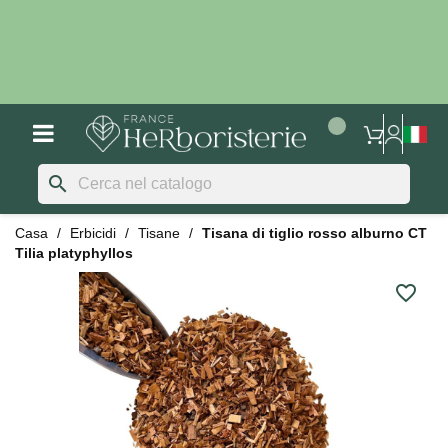
search
Casa
Erbicidi
Tisane
Tisana di tiglio rosso alburno CT
Tilia platyphyllos
favorite_border