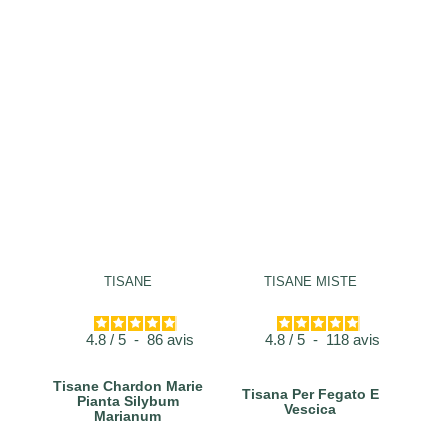
TISANE
TISANE MISTE
4.8
/
5
-
86
avis
4.8
/
5
-
118
avis
Tisane Chardon Marie
Tisana Per Fegato E
Pianta Silybum
Vescica
Marianum