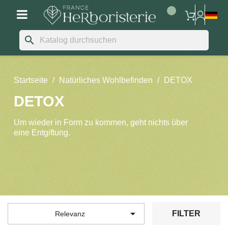
search
Startseite
Natürliches Wohlbefinden
DETOX
DETOX
Um wieder in Form zu kommen, geht nichts über
eine Entgiftung.

FILTER
Relevanz