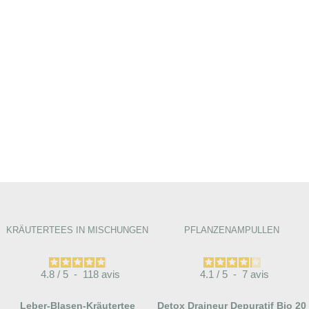
KRÄUTERTEES IN MISCHUNGEN
PFLANZENAMPULLEN
4.8
/
5
-
118
avis
4.1
/
5
-
7
avis
Leber-Blasen-Kräutertee
Detox Draineur Depuratif Bio 20