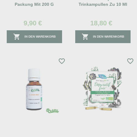
Packung Mit 200 G
Trinkampullen Zu 10 Ml
9,90 €
18,80 €


IN DEN WARENKORB
IN DEN WARENKORB
favorite_border
favorite_border