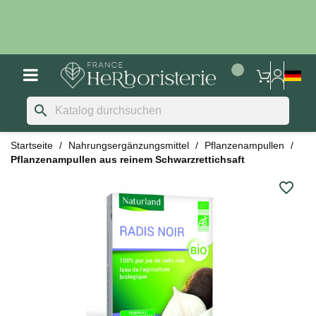
search
Startseite
Nahrungsergänzungsmittel
Pflanzenampullen
Pflanzenampullen aus reinem Schwarzrettichsaft
favorite_border