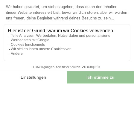
13/11/2025
Vermifuge humain naturel : quand l’utiliser et
comment bien doser
Accueil › Blog › Vermifuge humain naturel : quand l’utiliser
Foie & digestion · Fiche pratique Vermifuge humain...
LIRE L'ARTICLE