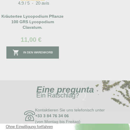
4.9
/
5
-
20
avis
Kräutertee Lycopodium Pflanze
100 GRS Lycopodium
Clavatum.
11,00 €

IN DEN WARENKORB
Eine
pregunta
Ein Ratschlag?
Kontaktieren Sie uns telefonisch unter
+33 3 84 76 34 06
(von Montag bis Freitag)