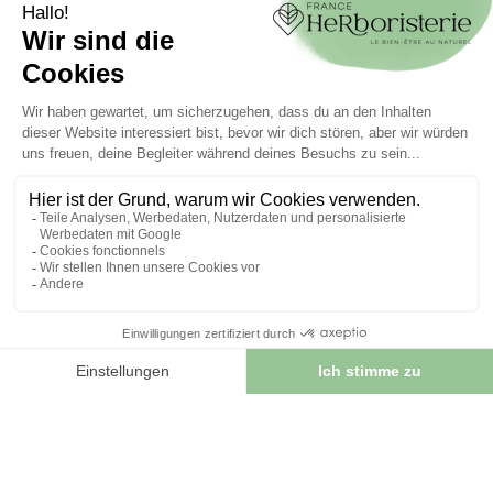
Kontaktieren Sie uns
per Mail
info.franceherboristerie@gmail.com
Melden Sie sich für unseren
Newsletter
und profitieren Sie von außergewöhnlichen Angeboten
ICH SCHREIBE
MICH EIN
FRANCE HERBORISTERIE
5001 F RUE DE LA CORNE JACQUOT BOURNOT