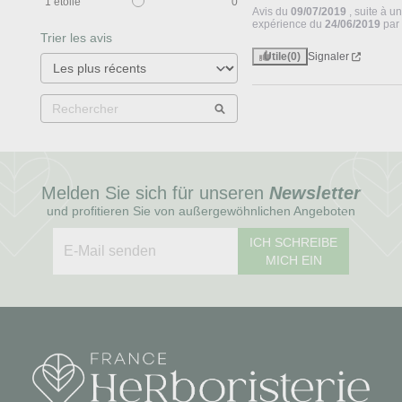
1
étoile
0
Avis du
09/07/2019
, suite à u
expérience du
24/06/2019
pa
Trier les avis
Utile
(0)
Signaler
Melden Sie sich für unseren
Newsletter
und profitieren Sie von außergewöhnlichen Angeboten
ICH SCHREIBE
MICH EIN