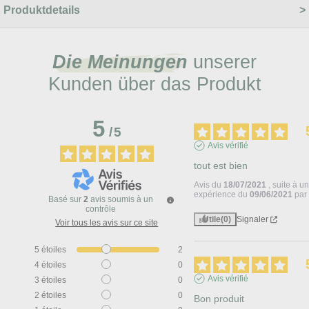
Produktdetails
Die Meinungen
unserer
Kunden über das Produkt
5
/
5
Avis vérifié
tout est bien
Avis du
18/07/2021
, suite à u
expérience du
09/06/2021
pa
Basé sur
2
avis soumis à un
contrôle
Utile
(0)
Signaler
Voir tous les avis sur ce site
5
étoiles
2
4
étoiles
0
Avis vérifié
3
étoiles
0
2
étoiles
0
Bon produit