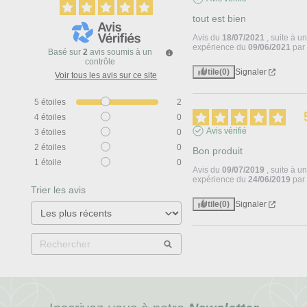
tout est bien
Avis du
18/07/2021
, suite à u
expérience du
09/06/2021
pa
Basé sur
2
avis soumis à un
contrôle
Utile
(0)
Signaler
Voir tous les avis sur ce site
5
étoiles
2
4
étoiles
0
Avis vérifié
3
étoiles
0
2
étoiles
0
Bon produit
1
étoile
0
Avis du
09/07/2019
, suite à u
expérience du
24/06/2019
pa
Trier les avis
Utile
(0)
Signaler