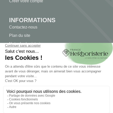
Créer votre compte
INFORMATIONS
Contactez-nous
Plan du site
Notre herboristerie
Livraison
Paiement sécurisé
MENTIONS LÉGALES
Mentions légales
Conditions générales de vente
© 2026 - FranceHerboristerie. Conception web par
Let's