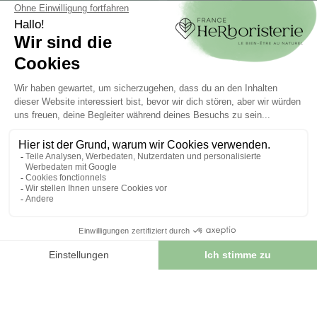
Mein Konto
Authentifizierung
Seguimiento de pedidos
Cree su cuenta
INFORMATIONEN
Kontaktieren Sie uns
Sitemap
Unser Kräuterladen
Lieferung
Sicheres Bezahlen
RECHTLICHE HINWEISE