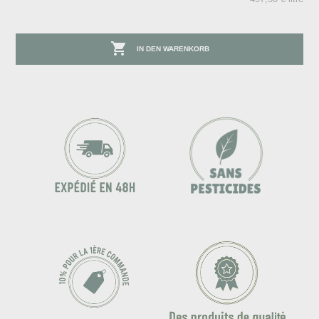

IN DEN WARENKORB