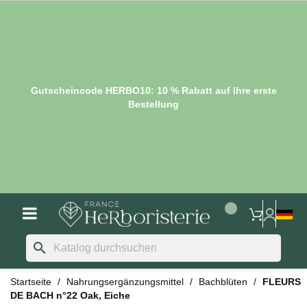
Gutscheincode HERBO10: 10 % Rabatt auf Ihre erste
Bestellung
search
Startseite
Nahrungsergänzungsmittel
Bachblüten
FLEURS
DE BACH n°22 Oak, Eiche