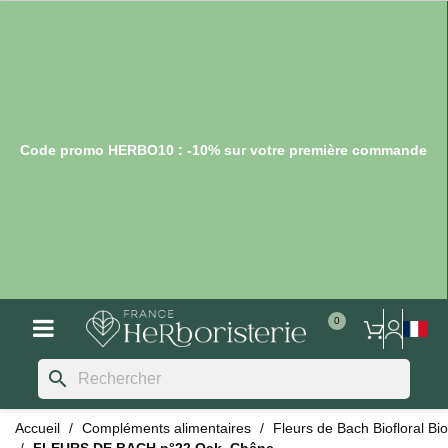
Code promo HERBO10 : -10% sur votre première commande
search
Accueil
Compléments alimentaires
Fleurs de Bach Biofloral Bio
FLEURS DE BACH n°22 Oak, Chêne