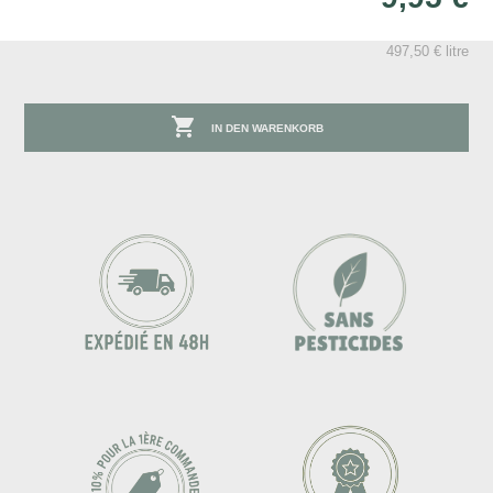
497,50 € litre

IN DEN WARENKORB