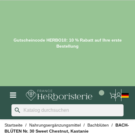
Gutscheincode HERBO10: 10 % Rabatt auf Ihre erste
Bestellung
search
Startseite
Nahrungsergänzungsmittel
Bachblüten
BACH-
BLÜTEN Nr. 30 Sweet Chestnut, Kastanie