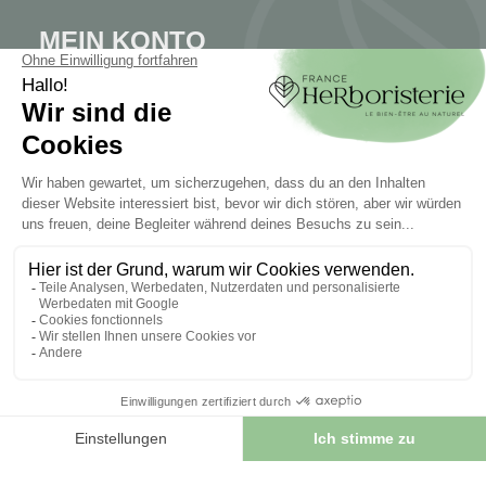
MEIN KONTO
Mein Konto
Authentifizierung
Seguimiento de pedidos
Cree su cuenta
INFORMATIONEN
Kontaktieren Sie uns
Sitemap
Unser Kräuterladen
Lieferung
Sicheres Bezahlen