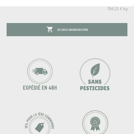
784,21 € kg

IN DEN WARENKORB