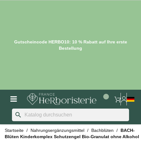
Gutscheincode HERBO10: 10 % Rabatt auf Ihre erste
Bestellung
search
Startseite
Nahrungsergänzungsmittel
Bachblüten
BACH-
Blüten Kinderkomplex Schutzengel Bio-Granulat ohne Alkohol