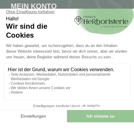
MEIN KONTO
Mein Konto
Authentifizierung
Seguimiento de pedidos
Cree su cuenta
INFORMATIONEN
Kontaktieren Sie uns
Sitemap
Unser Kräuterladen
Lieferung
Sicheres Bezahlen