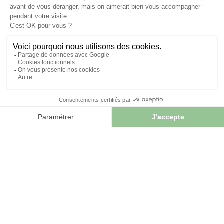
INFORMATIONS
Contactez-nous
Plan du site
Notre herboristerie
Livraison
Paiement sécurisé
MENTIONS LÉGALES
Mentions légales
Conditions générales de vente
© 2026 - FranceHerboristerie. Conception web par
Let's
Clic