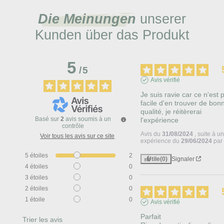
Die Meinungen
unserer
Kunden über das Produkt
5
/
5
Avis vérifié
Je suis ravie car ce n'est pa
facile d'en trouver de bonn
qualité, je réitèrerai 
Basé sur
2
avis soumis à un
l'expérience
contrôle
Avis du
31/08/2024
, suite à u
Voir tous les avis sur ce site
expérience du
29/06/2024
pa
5
étoiles
2
Utile
(0)
Signaler
4
étoiles
0
3
étoiles
0
2
étoiles
0
1
étoile
0
Avis vérifié
Parfait 

Trier les avis