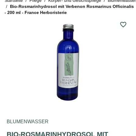
Startseite
Pflege
Körper- und Gesichtspflege
Blumenwasser
Bio-Rosmarinhydrosol mit Verbenon Rosmarinus Officinalis
- 200 ml - France Herboristerie
favorite_border
BLUMENWASSER
BIO-ROSMARINHYDROSOL MIT