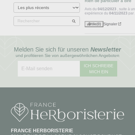
Rien de particulier a dire
Avis du
04/12/2023
, suite à u
expérience du
04/11/2023
par
Utile
(0)
Signaler
Melden Sie sich für unseren
Newsletter
und profitieren Sie von außergewöhnlichen Angeboten
ICH SCHREIBE
MICH EIN
FRANCE HERBORISTERIE