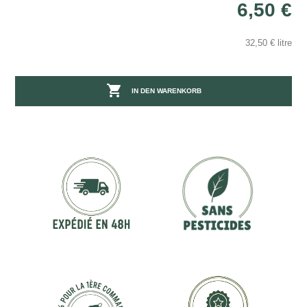
6,50 €
32,50 € litre

IN DEN WARENKORB