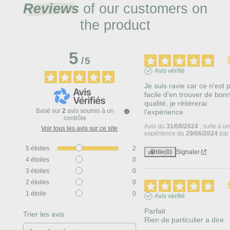
Reviews
of our customers on
the product
5
/
5
Avis vérifié
Je suis ravie car ce n'est pa
facile d'en trouver de bonn
qualité, je réitèrerai 
Basé sur
2
avis soumis à un
l'expérience
contrôle
Avis du
31/08/2024
, suite à u
Voir tous les avis sur ce site
expérience du
29/06/2024
pa
5
étoiles
2
Utile
(0)
Signaler
4
étoiles
0
3
étoiles
0
2
étoiles
0
1
étoile
0
Avis vérifié
Parfait 

Trier les avis
Rien de particulier a dire