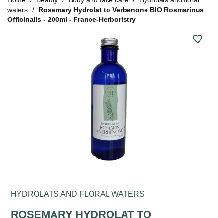
waters
Rosemary Hydrolat to Verbenone BIO Rosmarinus
Officinalis - 200ml - France-Herboristry
favorite_border
HYDROLATS AND FLORAL WATERS
ROSEMARY HYDROLAT TO