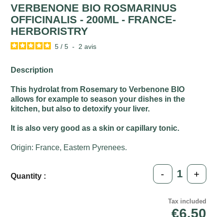
VERBENONE BIO ROSMARINUS
OFFICINALIS - 200ML - FRANCE-
HERBORISTRY
5
/
5
-
2
avis
Description
This hydrolat from Rosemary to Verbenone BIO
allows for example to season your dishes in the
kitchen, but also to detoxify your liver.
It is also very good as a skin or capillary tonic.
Origin: France, Eastern Pyrenees.
-
+
Quantity :
Tax included
€6.50