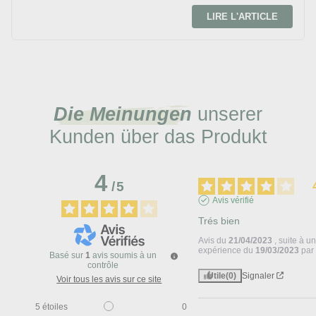
LIRE L'ARTICLE
Die Meinungen
unserer
Kunden über das Produkt
4
/
5
Avis vérifié
Trés bien
Avis du
21/04/2023
, suite à u
expérience du
19/03/2023
pa
Basé sur
1
avis soumis à un
contrôle
Utile
(0)
Signaler
Voir tous les avis sur ce site
5
étoiles
0