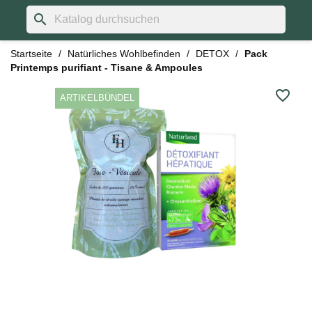
search
Startseite
Natürliches Wohlbefinden
DETOX
Pack
Printemps purifiant - Tisane & Ampoules
favorite_border
ARTIKELBÜNDEL