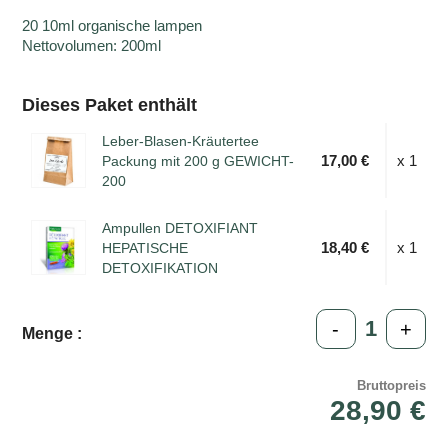
20 10ml organische lampen
Nettovolumen: 200ml
Dieses Paket enthält
Leber-Blasen-Kräutertee
17,00 €
x 1
Packung mit 200 g GEWICHT-
200
Ampullen DETOXIFIANT
18,40 €
x 1
HEPATISCHE
DETOXIFIKATION
-
+
Menge :
Bruttopreis
28,90 €