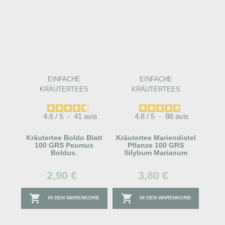
EINFACHE
EINFACHE
KRÄUTERTEES
KRÄUTERTEES
4.6
/
5
-
41
avis
4.8
/
5
-
86
avis
Kräutertee Boldo Blatt
Kräutertee Mariendistel
100 GRS Peumus
Pflanze 100 GRS
Boldus.
Silybum Marianum
2,90 €
3,80 €


IN DEN WARENKORB
IN DEN WARENKORB