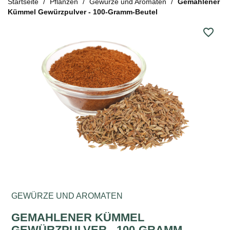
Startseite
Pflanzen
Gewürze und Aromaten
Gemahlener
Kümmel Gewürzpulver - 100-Gramm-Beutel
favorite_border
GEWÜRZE UND AROMATEN
GEMAHLENER KÜMMEL
GEWÜRZPULVER - 100-GRAMM-