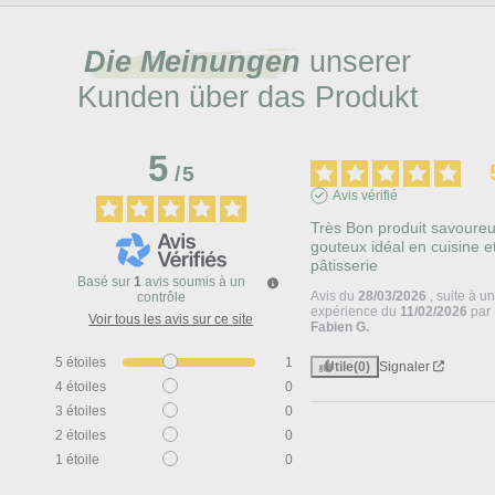
Die Meinungen
unserer
Kunden über das Produkt
5
/
5
Avis vérifié
Très Bon produit savoureux
gouteux idéal en cuisine et
pâtisserie
Basé sur
1
avis soumis à un
Avis du
28/03/2026
, suite à u
contrôle
expérience du
11/02/2026
par
Voir tous les avis sur ce site
Fabien G.
5
étoiles
1
Utile
(0)
Signaler
4
étoiles
0
3
étoiles
0
2
étoiles
0
1
étoile
0