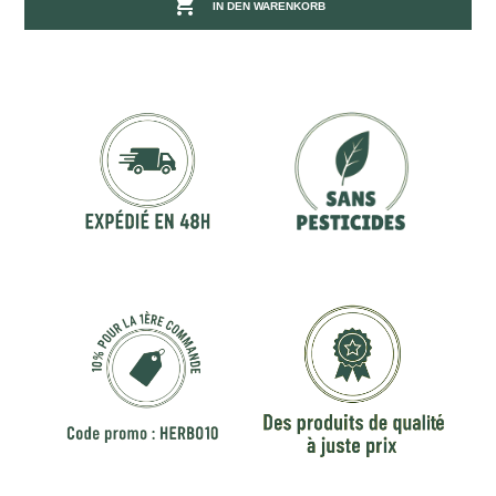

IN DEN WARENKORB