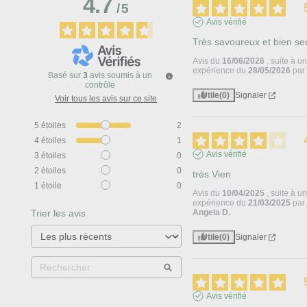
4.7
/
5
Avis vérifié
Très savoureux et bien se
Avis du
16/06/2026
, suite à u
expérience du
28/05/2026
pa
Basé sur
3
avis soumis à un
contrôle
Utile
(0)
Signaler
Voir tous les avis sur ce site
5
étoiles
2
4
étoiles
1
Avis vérifié
3
étoiles
0
2
étoiles
0
très Vien
1
étoile
0
Avis du
10/04/2025
, suite à u
expérience du
21/03/2025
par
Trier les avis
Angela D.
Utile
(0)
Signaler
Avis vérifié