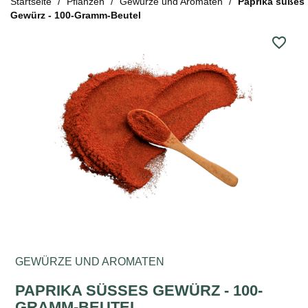
Startseite
Pflanzen
Gewürze und Aromaten
Paprika süßes
Gewürz - 100-Gramm-Beutel
favorite_border
GEWÜRZE UND AROMATEN
PAPRIKA SÜSSES GEWÜRZ - 100-G
RAMM-BEUTEL