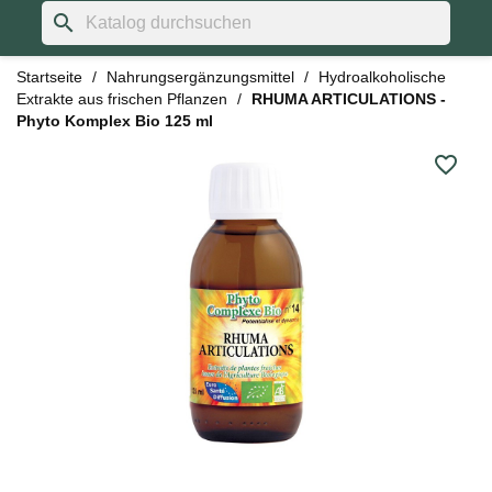
search
Startseite
Nahrungsergänzungsmittel
Hydroalkoholische
Extrakte aus frischen Pflanzen
RHUMA ARTICULATIONS -
Phyto Komplex Bio 125 ml
favorite_border