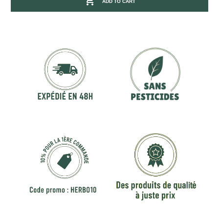

ADD TO CART