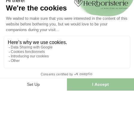
Authentication
Order tracking
Create your account
INFORMATION
Contact us
Sitemap
Our herb shop
Delivery
Secure payment
TERMS OF USE
Terms of use