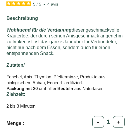
5
/
5
-
4
avis
Beschreibung
Wohltuend für die Verdauung
dieser geschmackvolle
Kräutertee, der durch seinen Anisgeschmack angenehm
zu trinken ist, ist das ganze Jahr über Ihr Verbündeter,
nicht nur nach dem Essen, sondern auch für einen
entspannenden Snack.
Zutaten/
Fenchel, Anis, Thymian, Pfefferminze, Produkte aus
biologischem Anbau, Ecocert-zertifiziert.
Packung mit 20
umhüllten
Beuteln
aus Naturfaser
Ziehzeit:
2 bis 3 Minuten
-
+
Menge :