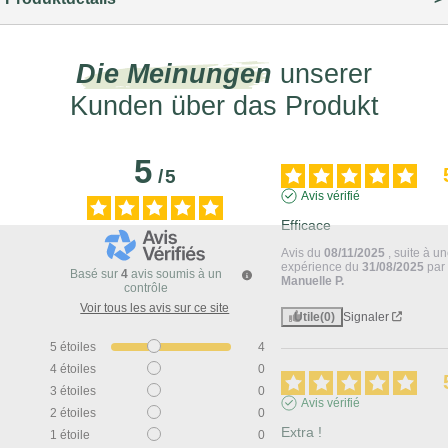
Die Meinungen
unserer
Kunden über das Produkt
5
/
5
Avis vérifié
Efficace
Avis du
08/11/2025
, suite à u
expérience du
31/08/2025
par
Basé sur
4
avis soumis à un
Manuelle P.
contrôle
Voir tous les avis sur ce site
Utile
(0)
Signaler
5
étoiles
4
4
étoiles
0
3
étoiles
0
Avis vérifié
2
étoiles
0
Extra !
1
étoile
0