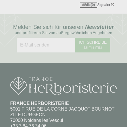
Utile
(0)
Signaler
Melden Sie sich für unseren
Newsletter
und profitieren Sie von außergewöhnlichen Angeboten
ICH SCHREIBE
MICH EIN
FRANCE HERBORISTERIE
5001 F RUE DE LA CORNE JACQUOT BOURNOT
ZI LE DURGEON
70000 Noidans les Vesoul
+33 3 84 76 34 06