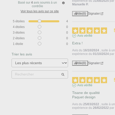
expérience du
31/08/2025
par
Basé sur
4
avis soumis à un
Manuelle P.
contrôle
Voir tous les avis sur ce site
Utile
(0)
Signaler
5
étoiles
4
4
étoiles
0
3
étoiles
0
Avis vérifié
2
étoiles
0
Extra !
1
étoile
0
Avis du
16/10/2024
, suite à u
Trier les avis
expérience du
01/10/2024
pa
Utile
(0)
Signaler
Avis vérifié
Tisane de qualité 

Paquet design
Avis du
25/03/2022
, suite à u
expérience du
26/02/2022
pa