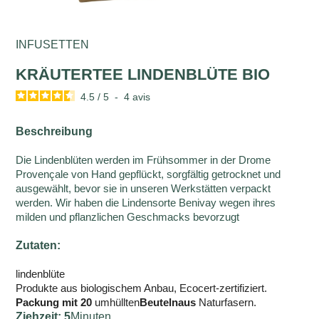
INFUSETTEN
KRÄUTERTEE LINDENBLÜTE BIO
4.5
/
5
-
4
avis
Beschreibung
Die Lindenblüten werden im Frühsommer in der Drome
Provençale von Hand gepflückt, sorgfältig getrocknet und
ausgewählt, bevor sie in unseren Werkstätten verpackt
werden. Wir haben die Lindensorte Benivay wegen ihres
milden und pflanzlichen Geschmacks bevorzugt
Zutaten:
lindenblüte
Produkte aus biologischem Anbau, Ecocert-zertifiziert.
Packung mit 20
umhüllten
Beuteln
aus
Naturfasern.
Ziehzeit: 5
Minuten