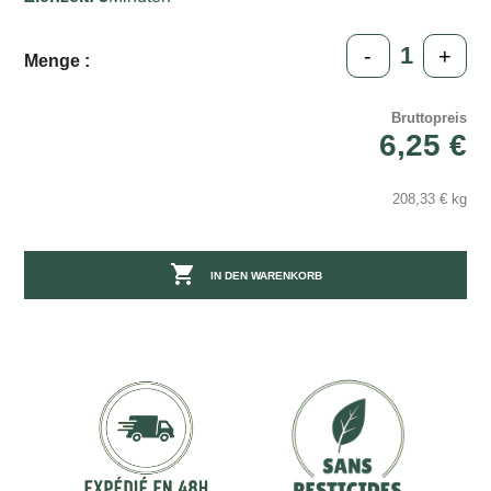
-
+
Menge :
Bruttopreis
6,25 €
208,33 € kg

IN DEN WARENKORB