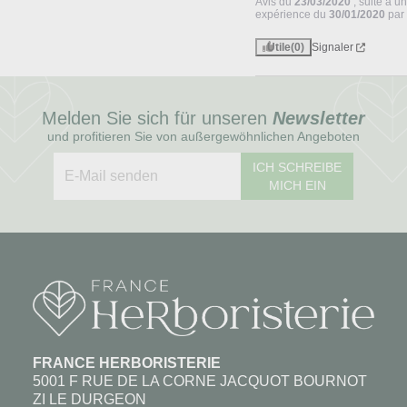
Avis du
23/03/2020
, suite à u
expérience du
30/01/2020
pa
Utile
(0)
Signaler
Melden Sie sich für unseren
Newsletter
und profitieren Sie von außergewöhnlichen Angeboten
ICH SCHREIBE
MICH EIN
FRANCE HERBORISTERIE
5001 F RUE DE LA CORNE JACQUOT BOURNOT
ZI LE DURGEON