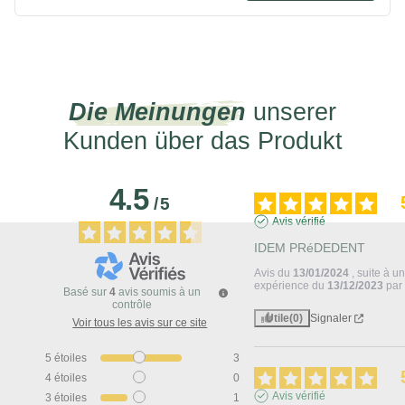
Die Meinungen
unserer
Kunden über das Produkt
4.5
/
5
Avis vérifié
IDEM PRéDEDENT
Avis du
13/01/2024
, suite à u
expérience du
13/12/2023
pa
Basé sur
4
avis soumis à un
contrôle
Utile
(0)
Signaler
Voir tous les avis sur ce site
5
étoiles
3
4
étoiles
0
Avis vérifié
3
étoiles
1