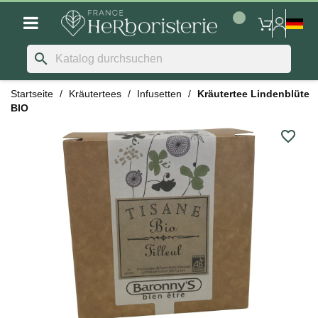
search
Startseite
Kräutertees
Infusetten
Kräutertee Lindenblüte
BIO
favorite_border