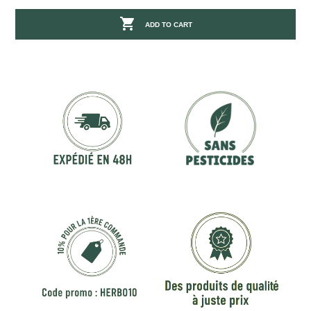

ADD TO CART