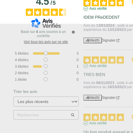
4.5
/
5
Avis vérifié
IDEM PRéDEDENT
Avis du
13/01/2024
, suite à u
expérience du
13/12/2023
pa
Basé sur
4
avis soumis à un
contrôle
Utile
(0)
Signaler
Voir tous les avis sur ce site
5
étoiles
3
4
étoiles
0
Avis vérifié
3
étoiles
1
2
étoiles
0
TRES BIEN
1
étoile
0
Avis du
06/11/2023
, suite à u
expérience du
18/10/2023
pa
Trier les avis
Utile
(0)
Signaler
Avis vérifié
Un bon produit auquel je su